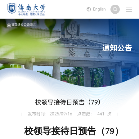
English
首页
通知公告
正文
通知公告
校领导接待日预告（79）
发布时间：2025/09/16
点击数：
441
次
校领导接待日预告（
7
9
）