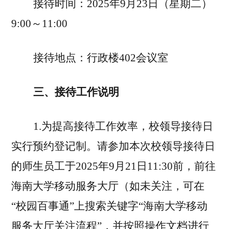
接待时间：
202
5
年
9
月
23
日（星期
二
）
9
:00～
11
:
0
0
接待地点：行政楼
402会议室
三、接待工作说明
1.为提高接待工作效率，校领导接待日
实行预约登记制。请参加本次校领导接待日
的师生员工于202
5
年
9
月
21
日
1
1
:30前，前往
海南大学移动服务大厅（如未关注，可在
“校园百事通”上搜索关键字“海南大学移动
服务大厅关注流程”，并按照操作文档进行