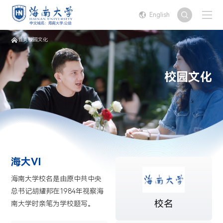
English
首页
校园文化
校园文化
海大VI
海南大学校名是由原中共中央
总书记胡耀邦在1984年视察海
校名
南大学时亲笔为学校题写。