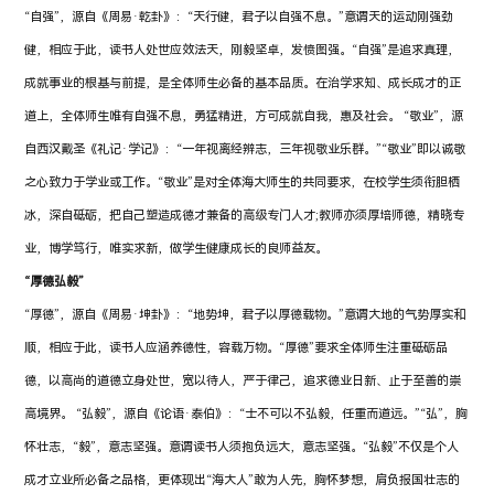
“自强”，源自《周易·乾卦》：“天行健，君子以自强不息。”意谓天的运动刚强劲
健，相应于此，读书人处世应效法天，刚毅坚卓，发愤图强。“自强”是追求真理，
成就事业的根基与前提，是全体师生必备的基本品质。在治学求知、成长成才的正
道上，全体师生唯有自强不息，勇猛精进，方可成就自我，惠及社会。 “敬业”，源
自西汉戴圣《礼记·学记》：“一年视离经辨志，三年视敬业乐群。”“敬业”即以诚敬
之心致力于学业或工作。“敬业”是对全体海大师生的共同要求，在校学生须衔胆栖
冰，深自砥砺，把自己塑造成德才兼备的高级专门人才;教师亦须厚培师德，精晓专
业，博学笃行，唯实求新，做学生健康成长的良师益友。
“厚德弘毅”
“厚德”，源自《周易·坤卦》：“地势坤，君子以厚德载物。”意谓大地的气势厚实和
顺，相应于此，读书人应涵养德性，容载万物。“厚德”要求全体师生注重砥砺品
德，以高尚的道德立身处世，宽以待人，严于律己，追求德业日新、止于至善的崇
高境界。 “弘毅”，源自《论语·泰伯》：“士不可以不弘毅，任重而道远。”“弘”，胸
怀壮志，“毅”，意志坚强。意谓读书人须抱负远大，意志坚强。“弘毅”不仅是个人
成才立业所必备之品格，更体现出“海大人”敢为人先，胸怀梦想，肩负报国壮志的