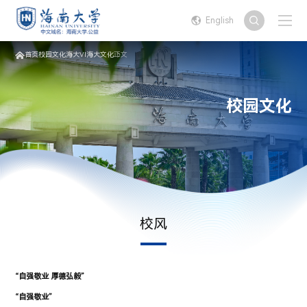
English
首页
校园文化
海大VI
海大文化
正文
校园文化
校风
“自强敬业 厚德弘毅”
“自强敬业”