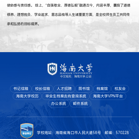
使命感与责任感。 综上，“自强敬业、厚德弘毅”融通古今，内涵丰厚，囊括了道德
修养、理想抱负、学业追求、意志品格等人生诸重要方面，是全校师生员工共同传
承和弘扬的目标境界。
书记信箱
校长信箱
人才招聘
图书馆
档案馆
校友会
海南大学校历
毕业生档案去向查询系统
海南大学VPN平台
办公系统
邮件系统
学校地址：海南省海口市人民大道58号 邮编：570228