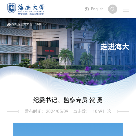
English
首页
走进海大
现任领导
正文
走进海大
纪委书记、监察专员 贺 勇
发布时间：2024/05/09
点击数：
10491
次