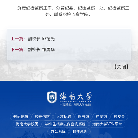
负责纪检监察工作。分管纪委、纪检监察一处、纪检监察二
处。联系纪检监察学院。
上一篇：
​​副校长 邱锡光
下一篇：
​副校长 邹勇华
【
关闭
】
书记信箱
校长信箱
人才招聘
图书馆
档案馆
校友会
海南大学校历
毕业生档案去向查询系统
海南大学VPN平台
办公系统
邮件系统