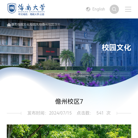
English
首页
校园文化
校园风物
儋州校区
正文
校园文化
儋州校区7
发布时间：2024/07/15
点击数：
541
次