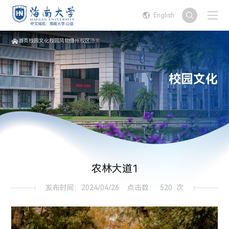
English
首页
校园文化
校园风物
儋州校区
正文
校园文化
农林大道1
发布时间：2024/04/26
点击数：
520
次