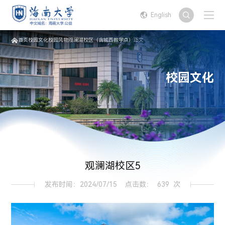
English
首页
校园文化
校园风物
观澜湖校区（含城西教学点）
正文
校园文化
观澜湖校区5
发布时间：2024/07/15
点击数：
639
次