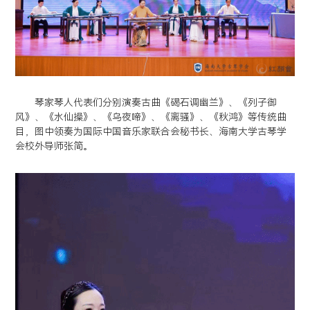
琴家琴人代表们分别演奏古曲《碣石调幽兰》、《列子御
风》、《水仙操》、《乌夜啼》、《离骚》、《秋鸿》等传统曲
目，图中领奏为国际中国音乐家联合会秘书长、海南大学古琴学
会校外导师张简。