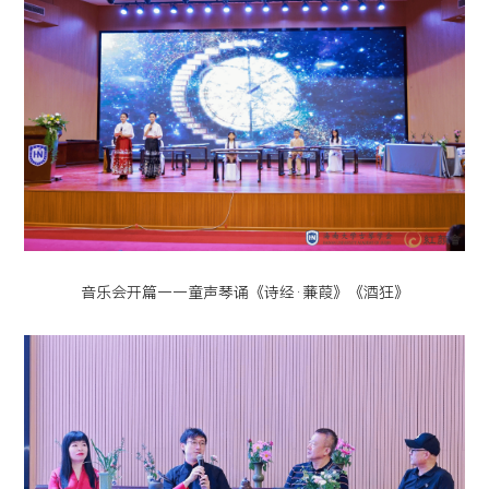
音乐会开篇——童声琴诵《诗经·蒹葭》《酒狂》