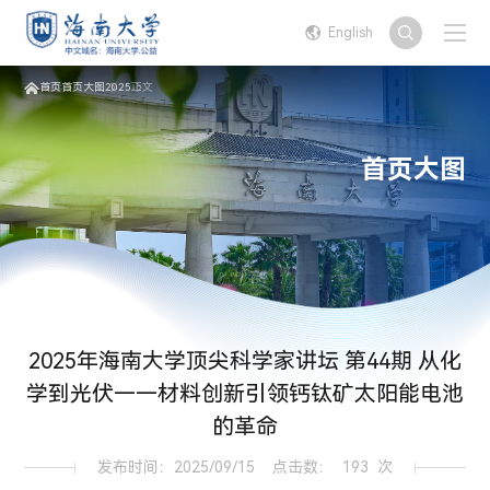
English
首页
首页大图
2025
正文
首页大图
2025年海南大学顶尖科学家讲坛 第44期 从化
学到光伏——材料创新引领钙钛矿太阳能电池
的革命
发布时间：2025/09/15
点击数：
193
次