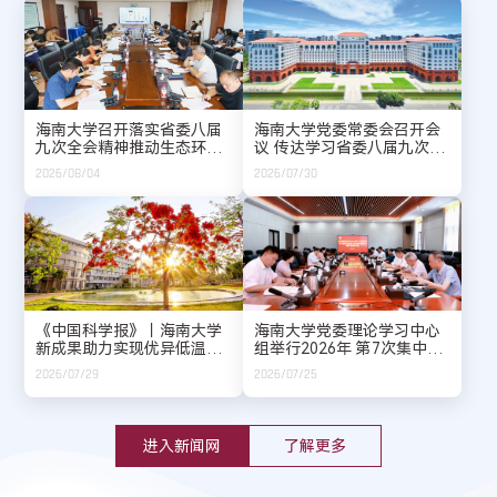
用半生时间走了一条“逆行”的路：在事业最成熟的时期，...
海南大学召开落实省委八届
海南大学党委常委会召开会
九次全会精神推动生态环境
议 传达学习省委八届九次全
学科服务海南自贸港建设专
会精神
2026/08/04
2026/07/30
题研讨会
《中国科学报》丨海南大学
海南大学党委理论学习中心
新成果助力实现优异低温氧
组举行2026年 第7次集中学
离子导电性
习会暨树立和践行正确政绩
2026/07/29
2026/07/25
观 学习教育专题研讨会
进入新闻网
了解更多