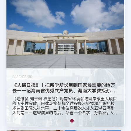
2026/06/30
《人民日报》丨把所学所长用到国家最需要的地方
去——记海南省优秀共产党员、海南大学教授孙轶
斐
（通讯员 刘玉树 权墨涵）海南省环境领域国家级重大项目
的历史性突破，固体废物焚烧全过程多污染物精准防控技
术达到国际先进水平，二十余位高层次人才从五湖四海引
入海南——这些成果的背后，站着一个名字：孙轶斐。6月
29日，这位海南大学环境科学与工程学院的执行院长，获
评“海南省优秀共产党员”。从辽宁丹东先后到北京、日本京
都求学，从北京航空航天大学到海南大学工作，这位教授