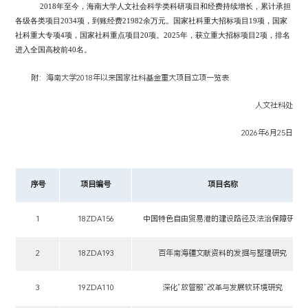
2018
年至今，海南大学人文社会科学类科研项目和经费持续增长，累计承担
各级各类项目
2034
项，到账经费
21982
余万元。国家社科重大招标项目
19
项，国家
社科重大专项
4
项，国家社科重点项目
20
项。
2025
年，获立重大招标项目
2
项，
排名
进入全国高校前40名
。
附：海南大学2018年以来国家社科基金重大项目立项一览表
人文社科处
2026年6月25日
序号
项目编号
项目名称
1
18ZDA156
中国特色自由贸易港的建设路径及法治保障研究
2
18ZDA193
百年南海疆文献资料的发掘与整理研究
3
19ZDA110
深化“放管服”改革与发展软环境研究