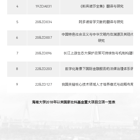
4
19ZDA031
《斯宾诺莎全集》翻译与研究
5
20&ZD034
阿多诺哲学文献的翻译与研究
中国特色社会主义与中华文明内在渊源及其现代转
6
20&ZD007
研究
7
20&ZD096
长江上游生态大保护政策可持续性与机制构建研究
8
22&ZD203
数字化背景下国际金融服务的法律治理体系研究
9
22&ZD127
我国关键核心技术领域人才培养模式与战略布局研
海南大学
2018
年以来国家社科基金重大项目立项一览表