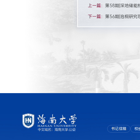
上一篇：
第58期|深地储
下一篇：
第56期|泡桐研
书记信箱
校