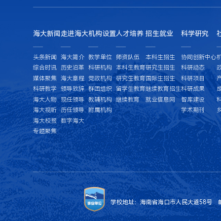
海大新闻
走进海大
机构设置
人才培养
招生就业
科学研究
头条新闻
海大简介
教学单位
师资队伍
本科生招生
协同创新中心
综合时讯
历史沿革
科研机构
本科生教育
研究生招生
科研动态
媒体聚焦
海大章程
党政机构
研究生教育
国际生招生
科研项目
科研教学
领导致辞
群团组织
留学生教育
继续教育招生
科研成果
海大人物
现任领导
教辅机构
继续教育
就业信息网
智库建设
海大视听
历任领导
附属机构
学术期刊
海大校报
数字海大
专题聚焦
学校地址：海南省海口市人民大道58号 邮编：57022