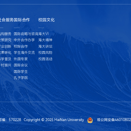
社会服务
国际合作
校园文化
机构服务
国际战略与咨询
海大VI
政策研究
中外合作办学
海大精神
产业创新
校际合作
海大讲坛
成果转化
学生海外交流
校园风物
科学普及
外国专家
校园活动
乡村振兴
国际会议
国际学生
孔子学院
8 Copyright © 2025 HaiNan University
琼公网安备46010802