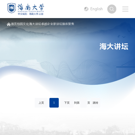
English
首页
校园文化
海大讲坛
卓越企业家讲坛
媒体聚焦
海大讲坛
上页
1
下页
到第
页
跳转