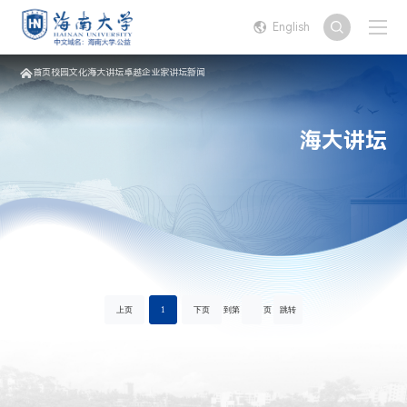
English
首页
校园文化
海大讲坛
卓越企业家讲坛
新闻
海大讲坛
上页
1
下页
到第
页
跳转