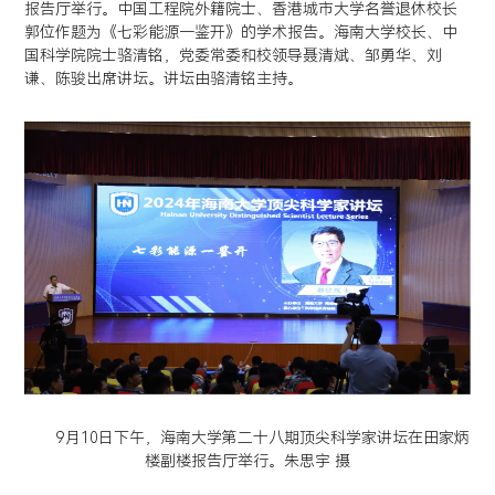
报告厅举行。中国工程院外籍院士、香港城市大学名誉退休校长
郭位作题为《七彩能源一鉴开》的学术报告。海南大学校长、中
国科学院院士骆清铭，党委常委和校领导聂清斌、邹勇华、刘
谦、陈骏出席讲坛。讲坛由骆清铭主持。
9月10日下午，海南大学第二十八期顶尖科学家讲坛在田家炳
楼副楼报告厅举行。朱思宇 摄